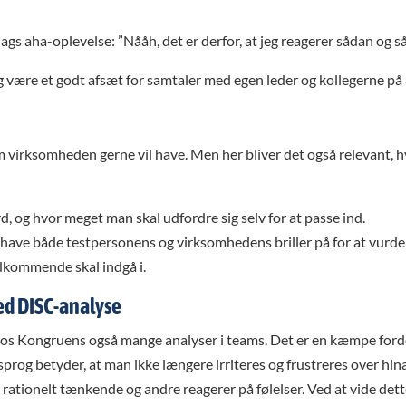
ags aha-oplevelse: ”Nååh, det er derfor, at jeg reagerer sådan og s
 og være et godt afsæt for samtaler med egen leder og kollegerne på
om virksomheden gerne vil have. Men her bliver det også relevant, h
 og hvor meget man skal udfordre sig selv for at passe ind.
ave både testpersonens og virksomhedens briller på for at vurdere
dkommende skal indgå i.
ed DISC-analyse
hos Kongruens også mange analyser i teams. Det er en kæmpe forde
rog betyder, at man ikke længere irriteres og frustreres over hinand
rationelt tænkende og andre reagerer på følelser. Ved at vide dett