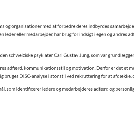
s og organisationer med at forbedre deres indbyrdes samarbejde.
en leder eller medarbejder, har brug for indsigt i egen og andres a
en schweiziske psykiater Carl Gustav Jung, som var grundlægger a
es adfærd, kommunikationsstil og motivation. Derfor er det et mege
 bruges DISC-analyse i stor stil ved rekruttering for at afdække, 
ål, som identificerer ledere og medarbejderes adfærd og personlig