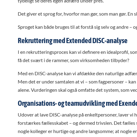
tydeligt se deres egen adfærd under pres.
Det giver et sprog for, hvorfor man gør, som man gør. En sl
Sproget kan både bruges til at forstå sig selv og andre –
Rekruttering med Extended DISC-analyse
I en rekrutteringsproces kan vi definere en idealprofil, s
få det svært i de rammer, som virksomheden tilbyder?
Med en DISC-analyse kan vi afdække den naturlige adfærd,
Men det er under samtalen at vi – som fagpersoner – kan h
alene. Vurderingen skal også omfatte det system, som ve
Organisations- og teamudvikling med Exend
Udover at lave DISC-analyse på enkeltpersoner, laver vi 
forstærkes fællesskabet – og dermed trivslen. Det fælles sp
nogle kolleger er hurtige og andre langsomme; at nogle er 