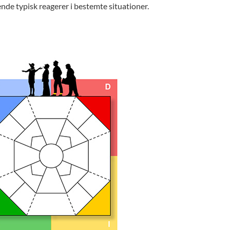
nde typisk reagerer i bestemte situationer.