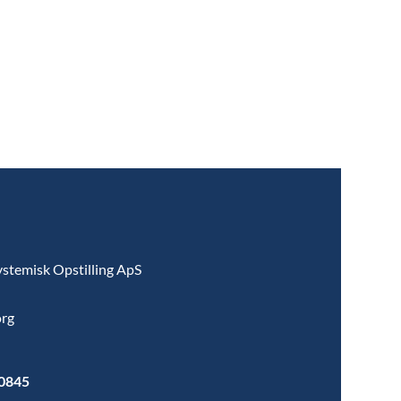
ystemisk Opstilling ApS
org
 0845