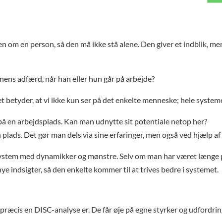
n om en person, så den må ikke stå alene. Den giver et indblik, me
nens adfærd, når han eller hun går på arbejde?
t betyder, at vi ikke kun ser på det enkelte menneske; hele system
x på en arbejdsplads. Kan man udnytte sit potentiale netop her?
n plads. Det gør man dels via sine erfaringer, men også ved hjælp a
system med dynamikker og mønstre. Selv om man har været længe på 
 indsigter, så den enkelte kommer til at trives bedre i systemet.
ræcis en DISC-analyse er. De får øje på egne styrker og udfordrin