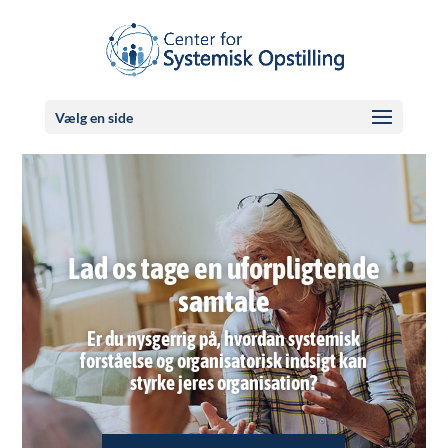
Vælg en side
Lad os tage en uforpligtende
samtale
Er du nysgerrig på, hvordan systemisk
forståelse og organisatorisk indsigt kan
styrke jeres organisation?