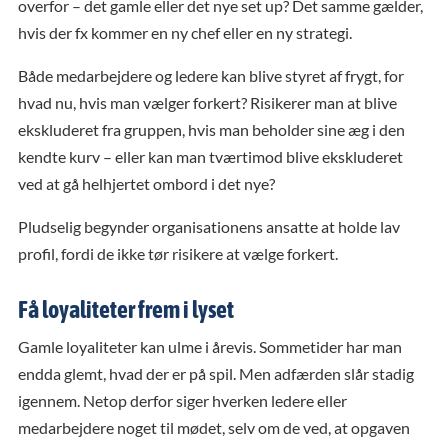
overfor – det gamle eller det nye set up? Det samme gælder,
hvis der fx kommer en ny chef eller en ny strategi.
Både medarbejdere og ledere kan blive styret af frygt, for
hvad nu, hvis man vælger forkert? Risikerer man at blive
ekskluderet fra gruppen, hvis man beholder sine æg i den
kendte kurv – eller kan man tværtimod blive ekskluderet
ved at gå helhjertet ombord i det nye?
Pludselig begynder organisationens ansatte at holde lav
profil, fordi de ikke tør risikere at vælge forkert.
Få loyaliteter frem i lyset
Gamle loyaliteter kan ulme i årevis. Sommetider har man
endda glemt, hvad der er på spil. Men adfærden slår stadig
igennem. Netop derfor siger hverken ledere eller
medarbejdere noget til mødet, selv om de ved, at opgaven